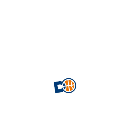
ANTES DE INICIAR EL PROCESO DE INSCRIPCIÓN
TEN PREPARADA LA SIGUIENTE DOCUMENTACIÓN
DEL JUGADOR/A NECESARIA PARA LA
TRAMITACIÓN DE LA LICENCIA
DNI POR AMBAS CARAS Y POR SEPARADO (EN
CASO DE NO TENER DNI ADJUNTE EL
PASAPORTE, EL NIE NO ES VÁLIDO PARA
SOLICITAR LA FICHA FEDERATIVA)
FOTOGRAFÍA TIPO CARNET A COLOR
ROGAMOS QUE ESTOS DOCUMENTOS SE SUBAN DE
ACUERDO A LAS SIGUIENTES INDICACIONES: